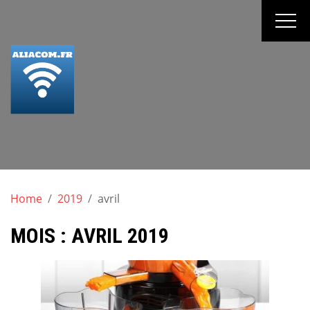
Skip
to
content
Aliacom, blog
logiciels, high-
Home
2019
avril
tech et
MOIS :
AVRIL 2019
informatique